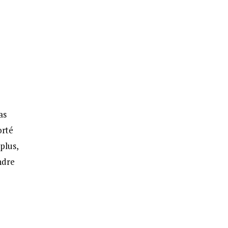
as
orté
plus,
ndre