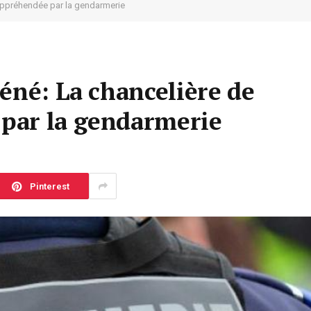
appréhendée par la gendarmerie
éné: La chancelière de
par la gendarmerie
Pinterest