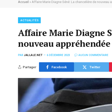
Accueil
»
Affaire Marie Diagne Séné: La chancelière de nouveau 
ACTUALITÉS
Affaire Marie Diagne S
nouveau appréhendée 
PAR
JALLALE.NET
6 DÉCEMBRE 2023
AUCUN COMMENTAIRE
Partager
Facebook
Twitter