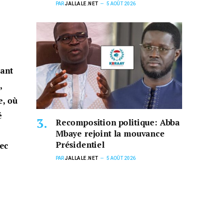
PAR
JALLALE.NET
5 AOÛT 2026
tant
,
e, où
é
Recomposition politique: Abba
Mbaye rejoint la mouvance
Présidentiel
vec
PAR
JALLALE.NET
5 AOÛT 2026