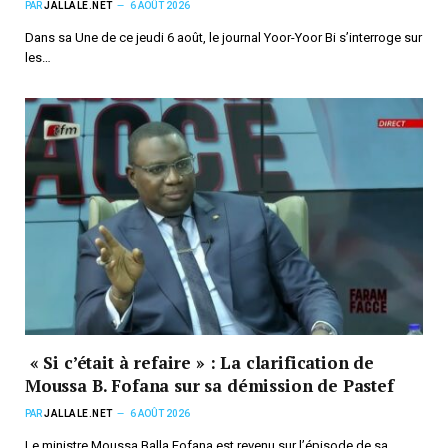
PAR
JALLALE.NET
6 AOÛT 2026
Dans sa Une de ce jeudi 6 août, le journal Yoor-Yoor Bi s’interroge sur
les…
« Si c’était à refaire » : La clarification de
Moussa B. Fofana sur sa démission de Pastef
PAR
JALLALE.NET
6 AOÛT 2026
Le ministre Moussa Balla Fofana est revenu sur l’épisode de sa