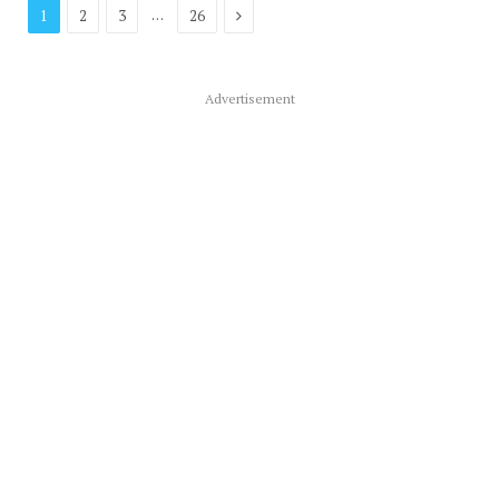
Prochaine
…
1
2
3
26
Advertisement