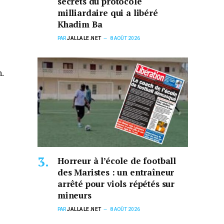
secrets du protocole
milliardaire qui a libéré
Khadim Ba
PAR
JALLALE.NET
8 AOÛT 2026
.
Horreur à l’école de football
des Maristes : un entraîneur
arrêté pour viols répétés sur
mineurs
PAR
JALLALE.NET
8 AOÛT 2026