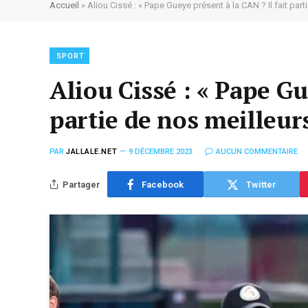
Accueil
»
Aliou Cissé : « Pape Gueye présent à la CAN ? Il fait par
SPORT
Aliou Cissé : « Pape Gu
partie de nos meilleur
PAR
JALLALE.NET
9 DÉCEMBRE 2023
AUCUN COMMENTAIRE
Partager
Facebook
Twitter