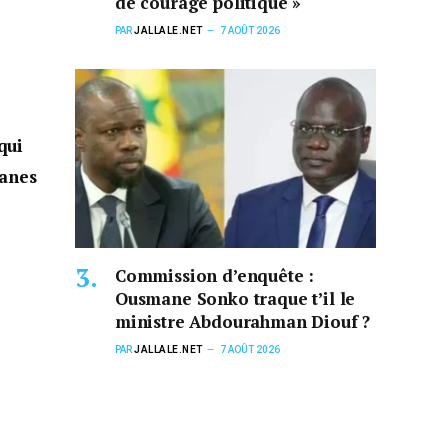
de courage politique »
PAR
JALLALE.NET
7 AOÛT 2026
qui
janes
Commission d’enquête :
Ousmane Sonko traque t’il le
ministre Abdourahman Diouf ?
PAR
JALLALE.NET
7 AOÛT 2026