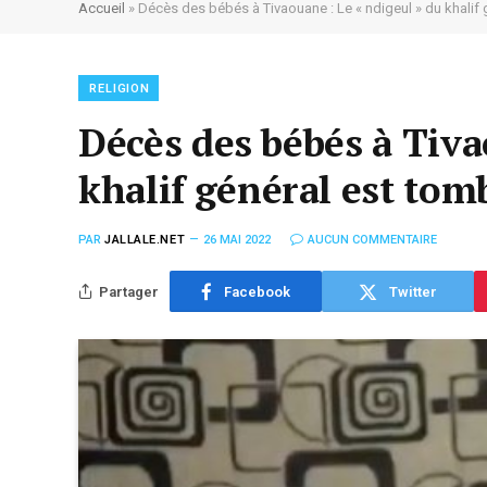
Accueil
»
Décès des bébés à Tivaouane : Le « ndigeul » du khalif
RELIGION
Décès des bébés à Tiva
khalif général est tom
PAR
JALLALE.NET
26 MAI 2022
AUCUN COMMENTAIRE
Partager
Facebook
Twitter