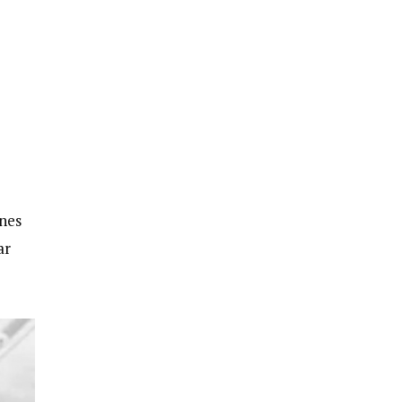
ènes
ar