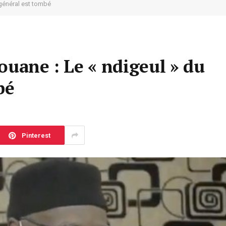
 général est tombé
ouane : Le « ndigeul » du
bé
Pinterest