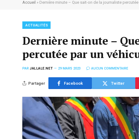
Accueil
»
Dernière minute – Que sait-on de la journaliste percutée
ACTUALITÉS
Dernière minute – Que 
percutée par un véhic
PAR
JALLALE.NET
29 MARS 2023
AUCUN COMMENTAIRE
Partager
Facebook
Twitter