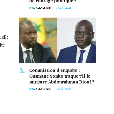
de courage politique »
PAR
JALLALE.NET
7 AOÛT 2026
uelle
ité
Commission d’enquête :
Ousmane Sonko traque t’il le
ministre Abdourahman Diouf ?
PAR
JALLALE.NET
7 AOÛT 2026