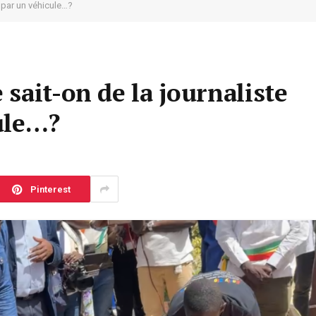
 par un véhicule…?
sait-on de la journaliste
ule…?
Pinterest