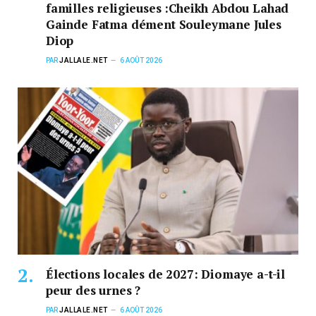
familles religieuses :Cheikh Abdou Lahad
Gainde Fatma dément Souleymane Jules
Diop
PAR
JALLALE.NET
6 AOÛT 2026
Élections locales de 2027: Diomaye a-t-il
peur des urnes ?
PAR
JALLALE.NET
6 AOÛT 2026