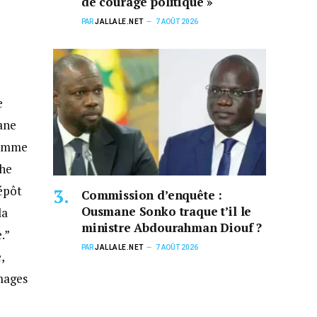
de courage politique »
PAR
JALLALE.NET
7 AOÛT 2026
e
ane
somme
che
épôt
Commission d’enquête :
Ousmane Sonko traque t’il le
la
ministre Abdourahman Diouf ?
.”
PAR
JALLALE.NET
7 AOÛT 2026
,
mages