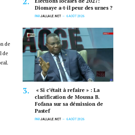
Élections locales de 2027:
Diomaye a-t-il peur des urnes ?
PAR
JALLALE.NET
6 AOÛT 2026
on de
l de
ral.
« Si c’était à refaire » : La
clarification de Moussa B.
Fofana sur sa démission de
Pastef
PAR
JALLALE.NET
6 AOÛT 2026