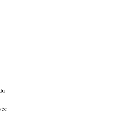
 du
vée