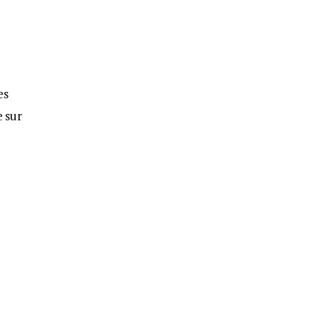
es
e sur