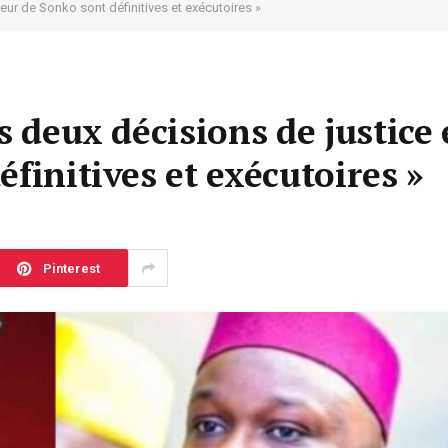
veur de Sonko sont définitives et exécutoires »
s deux décisions de justice
finitives et exécutoires »
Pinterest