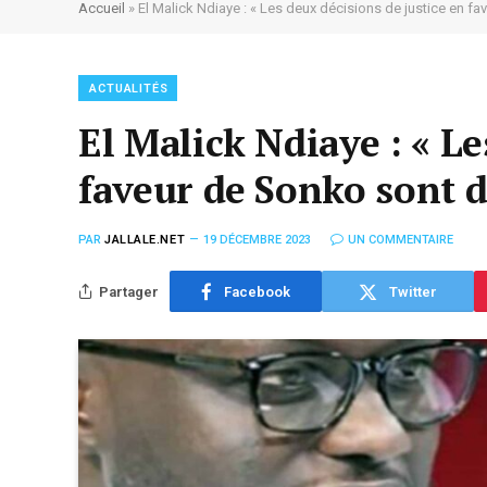
Accueil
»
El Malick Ndiaye : « Les deux décisions de justice en fa
ACTUALITÉS
El Malick Ndiaye : « Le
faveur de Sonko sont dé
PAR
JALLALE.NET
19 DÉCEMBRE 2023
UN COMMENTAIRE
Partager
Facebook
Twitter