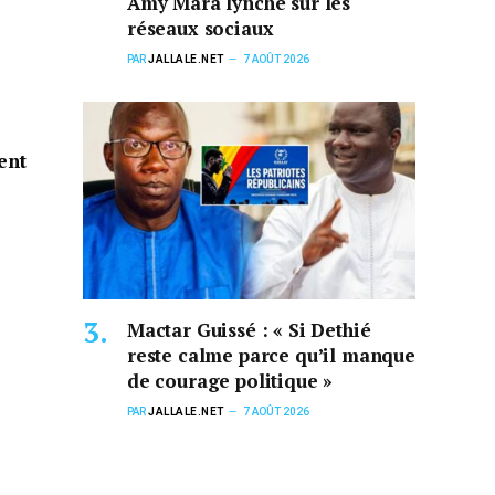
Amy Mara lynché sur les
réseaux sociaux
PAR
JALLALE.NET
7 AOÛT 2026
ent
Mactar Guissé : « Si Dethié
reste calme parce qu’il manque
de courage politique »
PAR
JALLALE.NET
7 AOÛT 2026