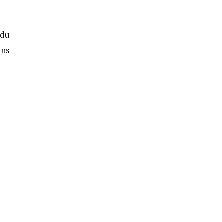
 du
ons