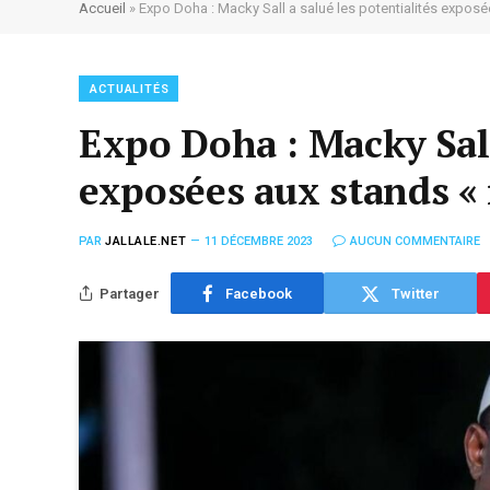
Accueil
»
Expo Doha : Macky Sall a salué les potentialités expos
ACTUALITÉS
Expo Doha : Macky Sall
exposées aux stands «
PAR
JALLALE.NET
11 DÉCEMBRE 2023
AUCUN COMMENTAIRE
Partager
Facebook
Twitter