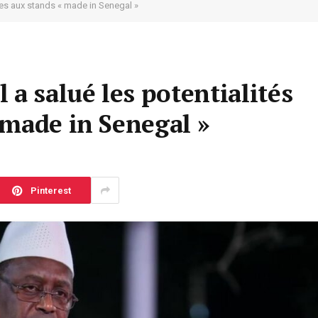
ées aux stands « made in Senegal »
 a salué les potentialités
 made in Senegal »
Pinterest