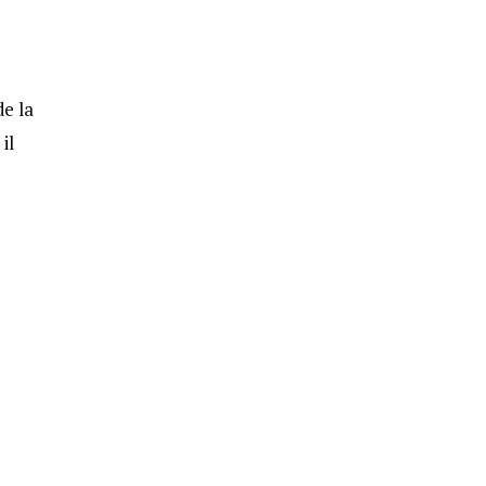
de la
il