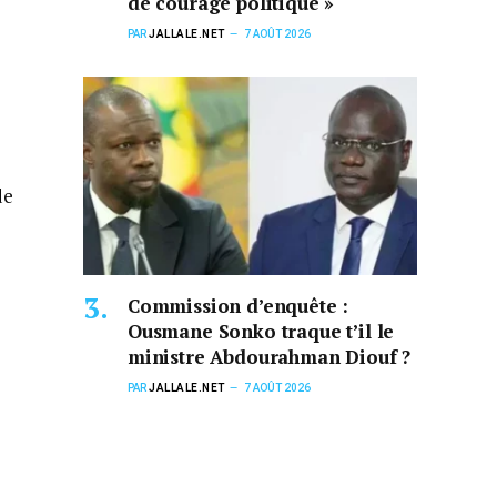
de courage politique »
PAR
JALLALE.NET
7 AOÛT 2026
de
Commission d’enquête :
Ousmane Sonko traque t’il le
ministre Abdourahman Diouf ?
PAR
JALLALE.NET
7 AOÛT 2026