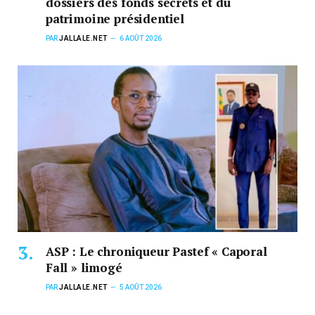
dossiers des fonds secrets et du
patrimoine présidentiel
PAR
JALLALE.NET
6 AOÛT 2026
ASP : Le chroniqueur Pastef « Caporal
Fall » limogé
PAR
JALLALE.NET
5 AOÛT 2026