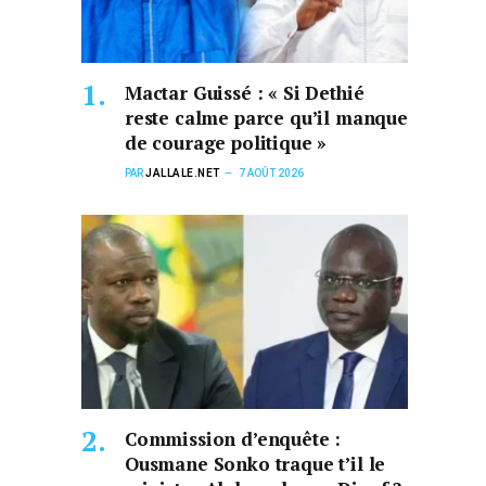
Mactar Guissé : « Si Dethié
reste calme parce qu’il manque
de courage politique »
PAR
JALLALE.NET
7 AOÛT 2026
Commission d’enquête :
Ousmane Sonko traque t’il le