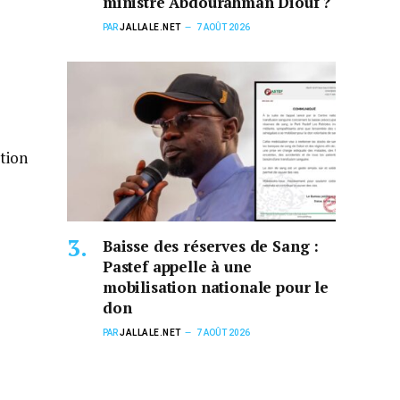
ministre Abdourahman Diouf ?
PAR
JALLALE.NET
7 AOÛT 2026
tion
Baisse des réserves de Sang :
Pastef appelle à une
mobilisation nationale pour le
don
PAR
JALLALE.NET
7 AOÛT 2026