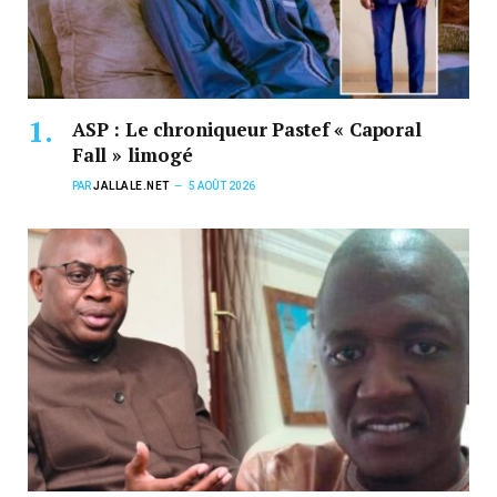
ASP : Le chroniqueur Pastef « Caporal
Fall » limogé
PAR
JALLALE.NET
5 AOÛT 2026