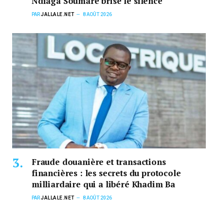
Ndiaga Soumaré brise le silence
PAR
JALLALE.NET
8 AOÛT 2026
Fraude douanière et transactions
financières : les secrets du protocole
milliardaire qui a libéré Khadim Ba
PAR
JALLALE.NET
8 AOÛT 2026