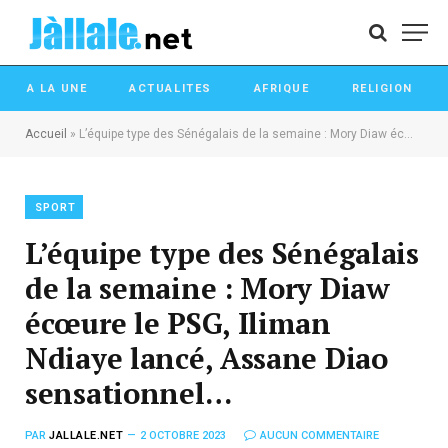
A LA UNE
ACTUALITES
AFRIQUE
RELIGION
Accueil
»
L’équipe type des Sénégalais de la semaine : Mory Diaw écœure le PSG, Iliman Ndiaye lancé, Assane Diao sensationnel…
SPORT
L’équipe type des Sénégalais
de la semaine : Mory Diaw
écœure le PSG, Iliman
Ndiaye lancé, Assane Diao
sensationnel…
PAR
JALLALE.NET
2 OCTOBRE 2023
AUCUN COMMENTAIRE