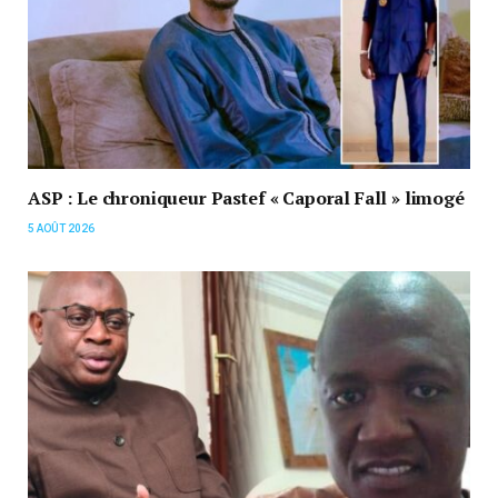
ASP : Le chroniqueur Pastef « Caporal Fall » limogé
5 AOÛT 2026