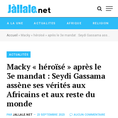
A LA UNE
ACTUALITES
AFRIQUE
RELIGION
Accueil
»
Macky « héroïsé » après le 3e mandat : Seydi Gassama assène ses vérités aux Africains et aux reste du monde
ACTUALITÉS
Macky « héroïsé » après le
3e mandat : Seydi Gassama
assène ses vérités aux
Africains et aux reste du
monde
PAR
JALLALE.NET
23 SEPTEMBRE 2023
AUCUN COMMENTAIRE