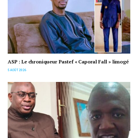
ASP : Le chroniqueur Pastef « Caporal Fall » limogé
5 AOÛT 2026