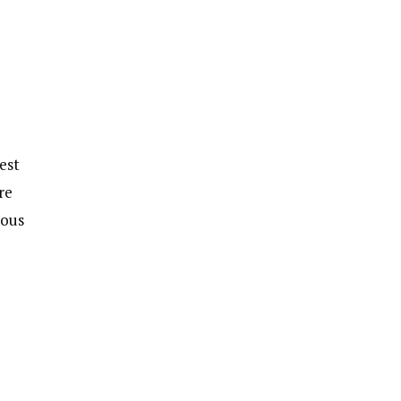
est
re
nous