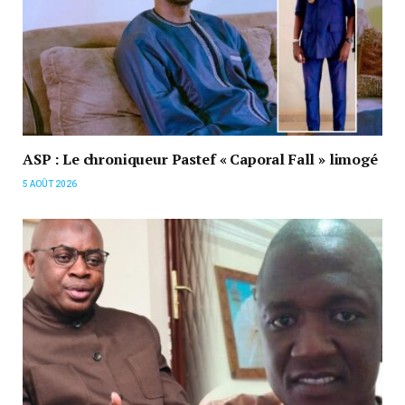
ASP : Le chroniqueur Pastef « Caporal Fall » limogé
5 AOÛT 2026