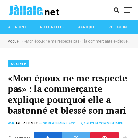
A LA UNE
ACTUALITES
AFRIQUE
RELIGION
Accueil
»
«Mon époux ne me respecte pas» : la commerçante explique pourquoi elle a bastønné et blessé son mari
SOCIÉTÉ
«Mon époux ne me respecte
pas» : la commerçante
explique pourquoi elle a
bastønné et blessé son mari
PAR
JALLALE.NET
20 SEPTEMBRE 2023
AUCUN COMMENTAIRE