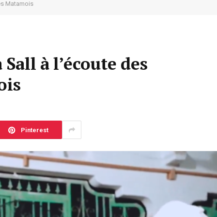
des Matamois
 Sall à l’écoute des
ois
Pinterest