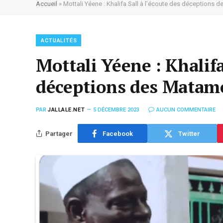
Accueil
»
Mottali Yéene : Khalifa Sall à l’écoute des déceptions 
ACTUALITÉS
Mottali Yéene : Khalifa
déceptions des Matam
PAR
JALLALE.NET
5 DÉCEMBRE 2023
AUCUN COMMENTAIRE
Partager
Facebook
Twitter