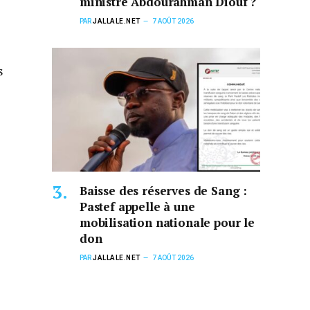
ministre Abdourahman Diouf ?
PAR
JALLALE.NET
7 AOÛT 2026
s
Baisse des réserves de Sang :
Pastef appelle à une
mobilisation nationale pour le
don
PAR
JALLALE.NET
7 AOÛT 2026