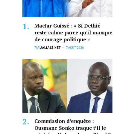
Mactar Guissé : « Si Dethié
reste calme parce qu’il manque
de courage politique »
PAR
JALLALE.NET
7 AOÛT 2026
Commission d’enquête :
Ousmane Sonko traque t’il le