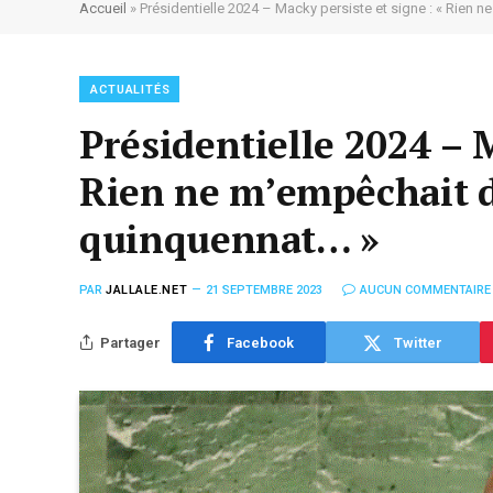
Accueil
»
Présidentielle 2024 – Macky persiste et signe : « Rien
ACTUALITÉS
Présidentielle 2024 – M
Rien ne m’empêchait d
quinquennat… »
PAR
JALLALE.NET
21 SEPTEMBRE 2023
AUCUN COMMENTAIRE
Partager
Facebook
Twitter