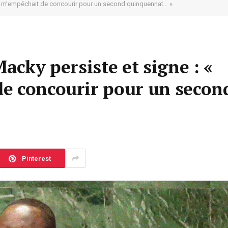
 ne m’empêchait de concourir pour un second quinquennat… »
acky persiste et signe : «
e concourir pour un secon
Pinterest