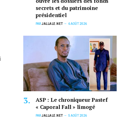
ouvre les dossiers des fonds
secrets et du patrimoine
présidentiel
PAR
JALLALE.NET
6 AOÛT 2026
i
ASP : Le chroniqueur Pastef
« Caporal Fall » limogé
PAR
JALLALE.NET
5 AOÛT 2026