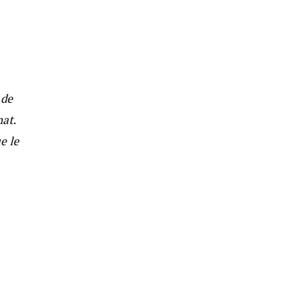
 de
at.
e le