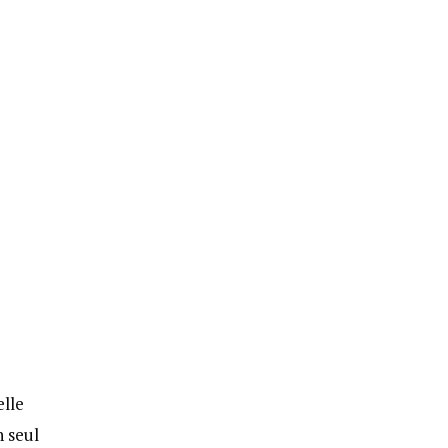
elle
n seul