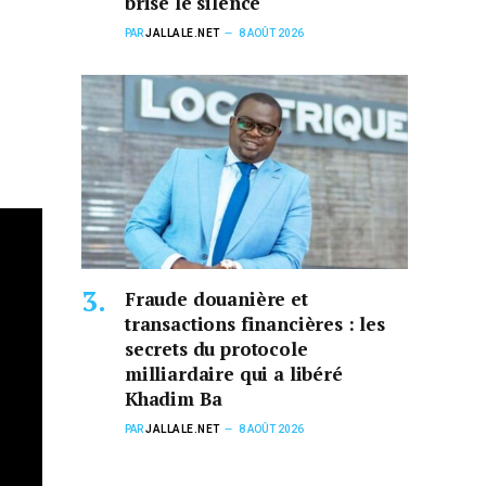
brise le silence
PAR
JALLALE.NET
8 AOÛT 2026
Fraude douanière et
transactions financières : les
secrets du protocole
milliardaire qui a libéré
Khadim Ba
PAR
JALLALE.NET
8 AOÛT 2026