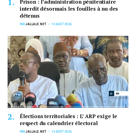
Prison : l’administration pénitentiaire
interdit désormais les fouilles à nu des
détenus
PAR
JALLALE.NET
10 AOÛT 2026
Élections territoriales : L’ ARP exige le
respect du calendrier électoral
PAR
JALLALE.NET
10 AOÛT 2026