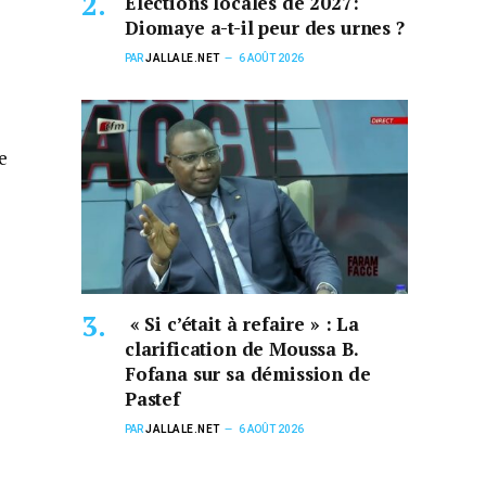
Élections locales de 2027:
Diomaye a-t-il peur des urnes ?
PAR
JALLALE.NET
6 AOÛT 2026
e
« Si c’était à refaire » : La
clarification de Moussa B.
Fofana sur sa démission de
Pastef
PAR
JALLALE.NET
6 AOÛT 2026