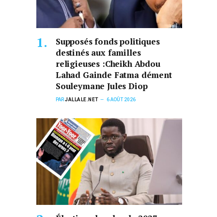
Supposés fonds politiques
destinés aux familles
religieuses :Cheikh Abdou
Lahad Gainde Fatma dément
Souleymane Jules Diop
PAR
JALLALE.NET
6 AOÛT 2026