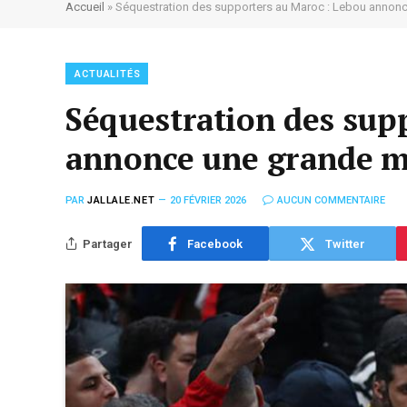
Accueil
»
Séquestration des supporters au Maroc : Lebou annon
ACTUALITÉS
Séquestration des sup
annonce une grande 
PAR
JALLALE.NET
20 FÉVRIER 2026
AUCUN COMMENTAIRE
Partager
Facebook
Twitter