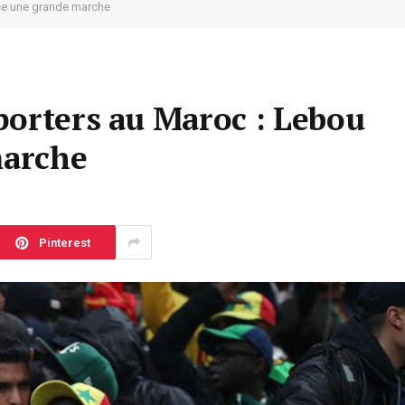
ce une grande marche
porters au Maroc : Lebou
marche
Pinterest