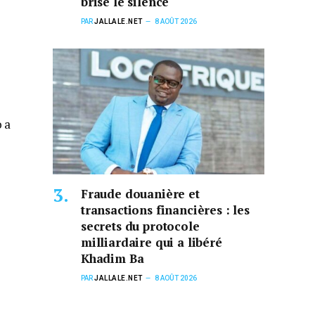
brise le silence
PAR
JALLALE.NET
8 AOÛT 2026
o a
Fraude douanière et
transactions financières : les
secrets du protocole
milliardaire qui a libéré
Khadim Ba
PAR
JALLALE.NET
8 AOÛT 2026