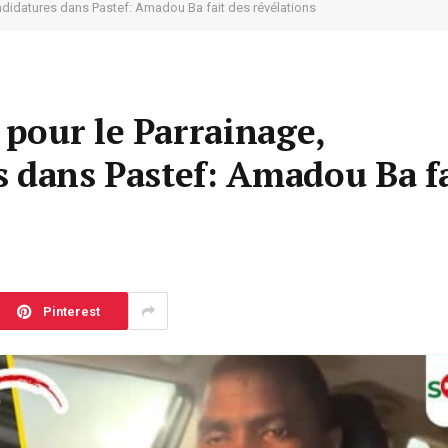
ndidatures dans Pastef: Amadou Ba fait des révélations
pour le Parrainage,
s dans Pastef: Amadou Ba fa
Pinterest