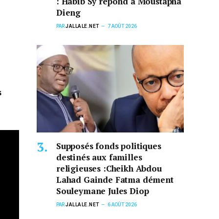
: Habib Sy répond à Moustapha
Dieng
PAR
JALLALE.NET
7 AOÛT 2026
s
Supposés fonds politiques
destinés aux familles
religieuses :Cheikh Abdou
Lahad Gainde Fatma dément
Souleymane Jules Diop
PAR
JALLALE.NET
6 AOÛT 2026