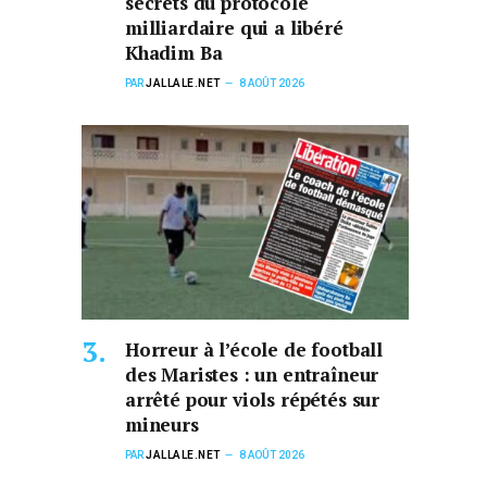
secrets du protocole
milliardaire qui a libéré
Khadim Ba
PAR
JALLALE.NET
8 AOÛT 2026
Horreur à l’école de football
des Maristes : un entraîneur
arrêté pour viols répétés sur
mineurs
PAR
JALLALE.NET
8 AOÛT 2026