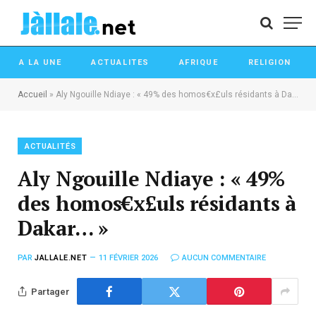
A LA UNE
ACTUALITES
AFRIQUE
RELIGION
Accueil
»
Aly Ngouille Ndiaye : « 49% des homos€x£uls résidants à Dakar… »
ACTUALITÉS
Aly Ngouille Ndiaye : « 49%
des homos€x£uls résidants à
Dakar… »
PAR
JALLALE.NET
11 FÉVRIER 2026
AUCUN COMMENTAIRE
Partager