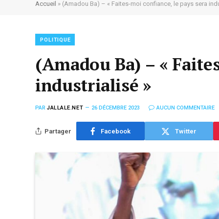
Accueil
»
(Amadou Ba) – « Faites-moi confiance, le pays sera indu
POLITIQUE
(Amadou Ba) – « Faites
industrialisé »
PAR
JALLALE.NET
26 DÉCEMBRE 2023
AUCUN COMMENTAIRE
Partager
Facebook
Twitter