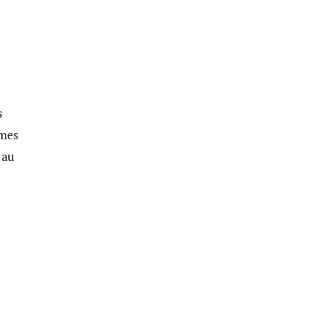
s
rmes
 au