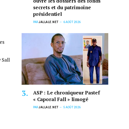
ouvre les dossiers des fonds
secrets et du patrimoine
présidentiel
PAR
JALLALE.NET
6 AOÛT 2026
es
 Sall
ASP : Le chroniqueur Pastef
« Caporal Fall » limogé
PAR
JALLALE.NET
5 AOÛT 2026