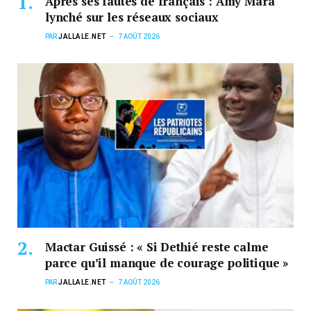
Après ses fautes de français : Amy Mara
lynché sur les réseaux sociaux
PAR
JALLALE.NET
7 AOÛT 2026
Mactar Guissé : « Si Dethié reste calme
parce qu’il manque de courage politique »
PAR
JALLALE.NET
7 AOÛT 2026