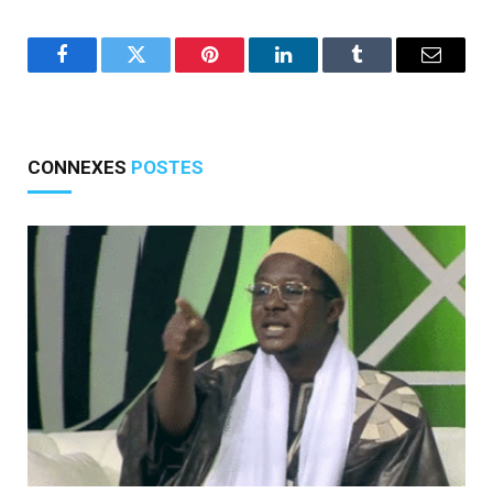
Facebook
Twitter
Pinterest
LinkedIn
Tumblr
E-
mail
CONNEXES
POSTES