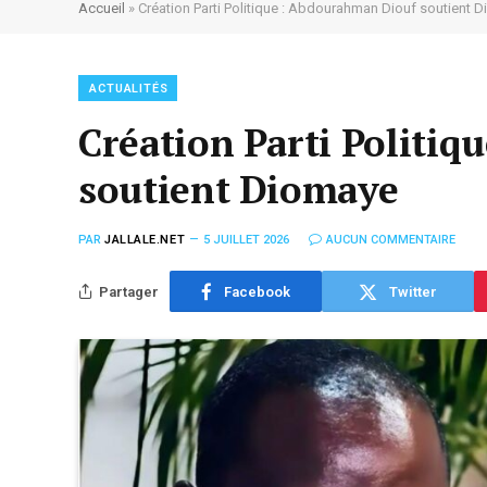
Accueil
»
Création Parti Politique : Abdourahman Diouf soutient 
ACTUALITÉS
Création Parti Politi
soutient Diomaye
PAR
JALLALE.NET
5 JUILLET 2026
AUCUN COMMENTAIRE
Partager
Facebook
Twitter