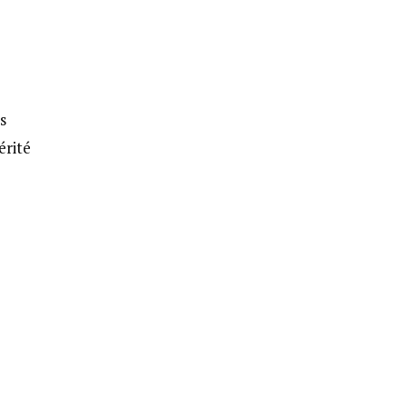
s
érité