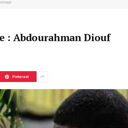
Diomaye
que : Abdourahman Diouf
Pinterest