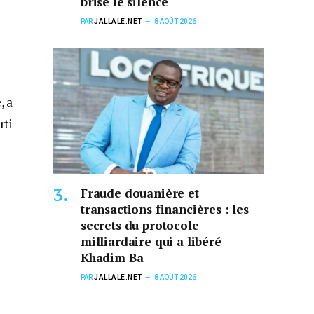
brise le silence
PAR
JALLALE.NET
8 AOÛT 2026
, a
rti
Fraude douanière et
transactions financières : les
secrets du protocole
milliardaire qui a libéré
Khadim Ba
PAR
JALLALE.NET
8 AOÛT 2026