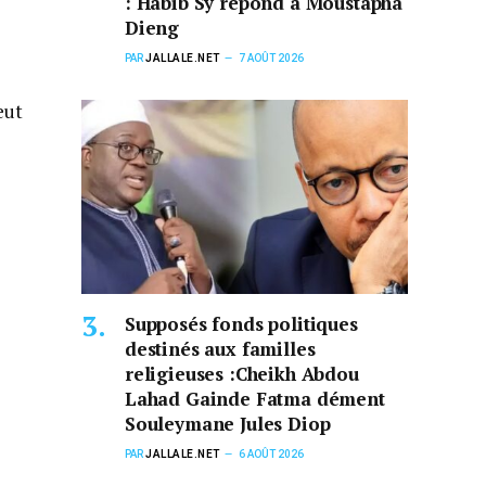
: Habib Sy répond à Moustapha
Dieng
PAR
JALLALE.NET
7 AOÛT 2026
eut
Supposés fonds politiques
destinés aux familles
religieuses :Cheikh Abdou
Lahad Gainde Fatma dément
Souleymane Jules Diop
PAR
JALLALE.NET
6 AOÛT 2026