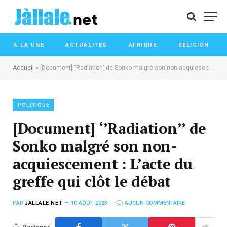
A LA UNE
ACTUALITES
AFRIQUE
RELIGION
Accueil
»
[Document] ‘’Radiation’’ de Sonko malgré son non-acquiescement : L’acte du greffe qui clôt le débat
POLITIQUE
[Document] ‘’Radiation’’ de
Sonko malgré son non-
acquiescement : L’acte du
greffe qui clôt le débat
PAR
JALLALE.NET
10 AOÛT 2023
AUCUN COMMENTAIRE