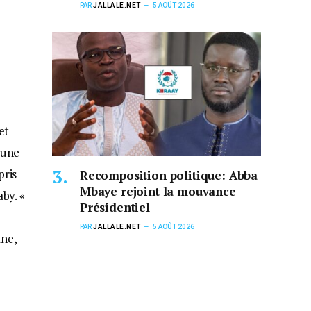
PAR
JALLALE.NET
5 AOÛT 2026
et
 une
pris
Recomposition politique: Abba
Mbaye rejoint la mouvance
by. «
Présidentiel
PAR
JALLALE.NET
5 AOÛT 2026
ane,