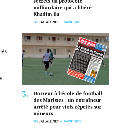
secrets du protocole
milliardaire qui a libéré
Khadim Ba
PAR
JALLALE.NET
8 AOÛT 2026
près
re
Horreur à l’école de football
des Maristes : un entraîneur
arrêté pour viols répétés sur
mineurs
PAR
JALLALE.NET
8 AOÛT 2026