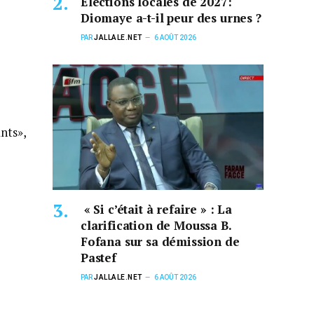
Élections locales de 2027:
Diomaye a-t-il peur des urnes ?
PAR
JALLALE.NET
6 AOÛT 2026
ants»,
« Si c’était à refaire » : La
clarification de Moussa B.
Fofana sur sa démission de
Pastef
PAR
JALLALE.NET
6 AOÛT 2026