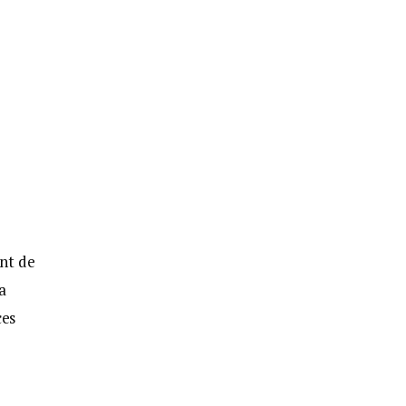
nt de
a
ces