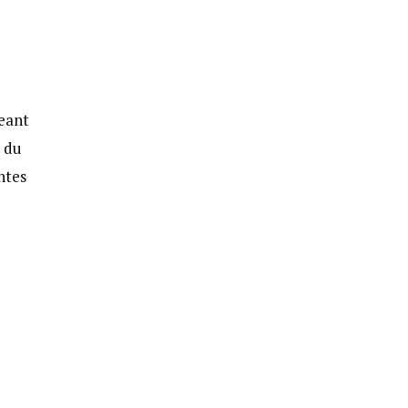
geant
r du
ntes