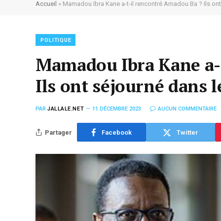
Accueil
»
Mamadou Ibra Kane a-t-il rencontré Amadou Ba ? Ils ont
POLITIQUE
Mamadou Ibra Kane a-t
Ils ont séjourné dans 
PAR
JALLALE.NET
11 DÉCEMBRE 2023
AUCUN COMMENTAIRE
Partager
Facebook
Twitter