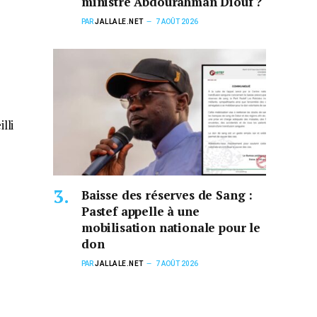
ministre Abdourahman Diouf ?
PAR
JALLALE.NET
7 AOÛT 2026
lli
Baisse des réserves de Sang :
Pastef appelle à une
mobilisation nationale pour le
don
PAR
JALLALE.NET
7 AOÛT 2026