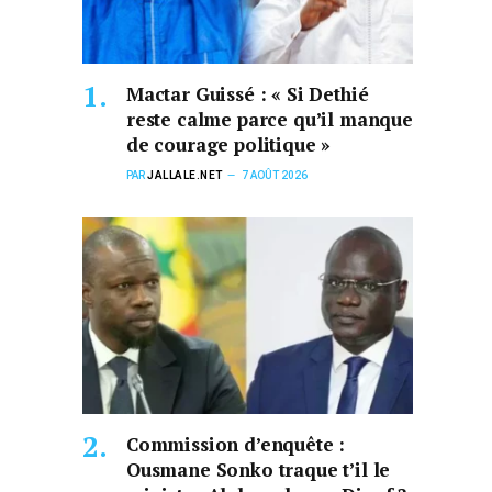
Mactar Guissé : « Si Dethié
reste calme parce qu’il manque
de courage politique »
PAR
JALLALE.NET
7 AOÛT 2026
Commission d’enquête :
Ousmane Sonko traque t’il le