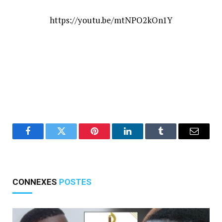
https://youtu.be/mtNPO2kOn1Y
Facebook
Twitter
Pinterest
LinkedIn
Tumblr
E-
mail
CONNEXES
POSTES