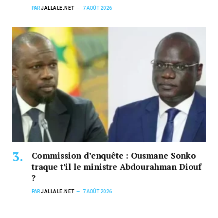
PAR
JALLALE.NET
7 AOÛT 2026
Commission d’enquête : Ousmane Sonko
traque t’il le ministre Abdourahman Diouf
?
PAR
JALLALE.NET
7 AOÛT 2026