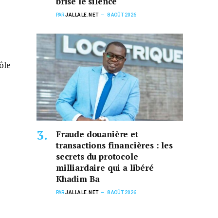
brise le silence
PAR
JALLALE.NET
8 AOÛT 2026
ôle
Fraude douanière et
transactions financières : les
secrets du protocole
milliardaire qui a libéré
Khadim Ba
PAR
JALLALE.NET
8 AOÛT 2026