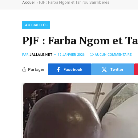
Accueil
»
PJF : Farba Ngom et Tahirou Sarr libérés
ACTUALITÉS
PJF : Farba Ngom et Ta
PAR
JALLALE.NET
12 JANVIER 2026
AUCUN COMMENTAIRE
Partager
Facebook
Twitter