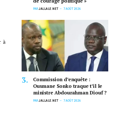
de courage politique »
PAR
JALLALE.NET
7 AOÛT 2026
r à
Commission d’enquête :
Ousmane Sonko traque t’il le
ministre Abdourahman Diouf ?
PAR
JALLALE.NET
7 AOÛT 2026