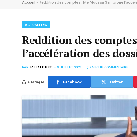
Accueil
»
Reddition des comptes : Me Moussa Sarr prône l’accélé
ACTUALITÉS
Reddition des comptes
l’accélération des doss
PAR
JALLALE.NET
9 JUILLET 2026
AUCUN COMMENTAIRE
Partager
Facebook
Twitter