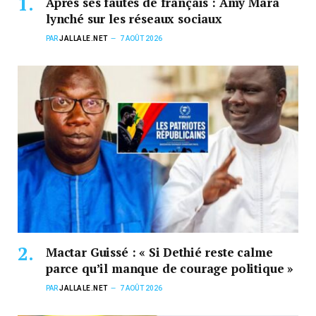
Après ses fautes de français : Amy Mara
lynché sur les réseaux sociaux
PAR
JALLALE.NET
7 AOÛT 2026
Mactar Guissé : « Si Dethié reste calme
parce qu’il manque de courage politique »
PAR
JALLALE.NET
7 AOÛT 2026