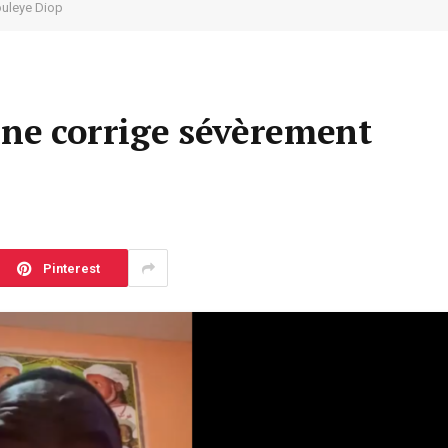
ouleye Diop
ene corrige sévèrement
Pinterest