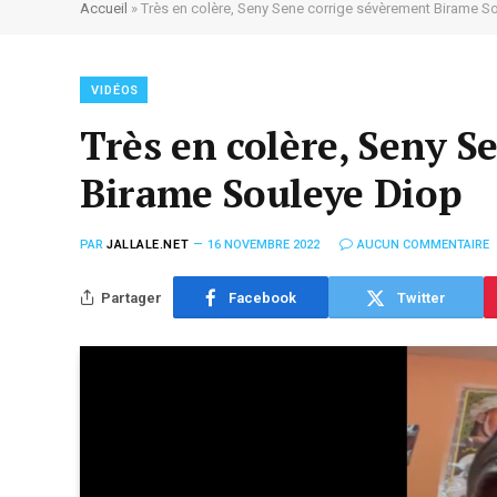
Accueil
»
Très en colère, Seny Sene corrige sévèrement Birame S
VIDÉOS
Très en colère, Seny S
Birame Souleye Diop
PAR
JALLALE.NET
16 NOVEMBRE 2022
AUCUN COMMENTAIRE
Partager
Facebook
Twitter