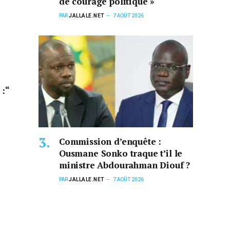
de courage politique »
PAR
JALLALE.NET
7 AOÛT 2026
 :“
Commission d’enquête :
Ousmane Sonko traque t’il le
ministre Abdourahman Diouf ?
PAR
JALLALE.NET
7 AOÛT 2026